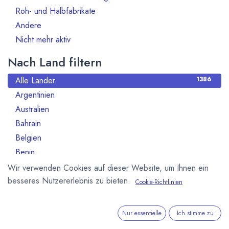
Roh- und Halbfabrikate
66
Andere
13
Nicht mehr aktiv
130
Nach Land filtern
Alle Länder
1386
Argentinien
3
Australien
10
Bahrain
1
Belgien
80
Benin
1
Brasilien
18
Wir verwenden Cookies auf dieser Website, um Ihnen ein
besseres Nutzererlebnis zu bieten.
Bulgarien
1
Cookie-Richtlinien
Chile
1
China
2
Nur essentielle
Ich stimme zu
Costa Rica
3