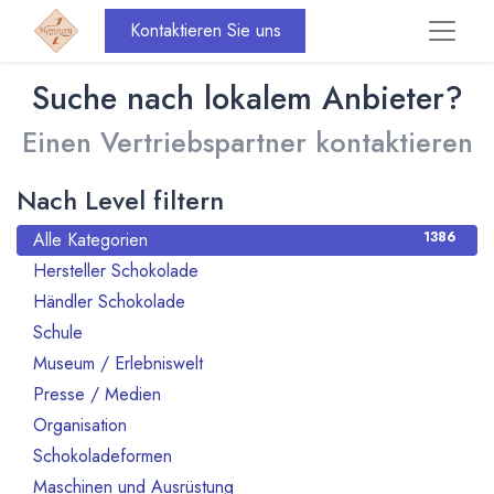
Kontaktieren Sie uns
Suche nach lokalem Anbieter?
Einen Vertriebspartner kontaktieren
Nach Level filtern
Alle Kategorien
1386
Hersteller Schokolade
911
Händler Schokolade
94
Schule
10
Museum / Erlebniswelt
21
Presse / Medien
10
Organisation
70
Schokoladeformen
14
Maschinen und Ausrüstung
47