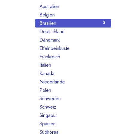
Australien
2
Belgien
2
Brasilien
2
Deutschland
61
Dänemark
2
Elfeinbeinküste
1
Frankreich
9
Italien
1
Kanada
1
Niederlande
2
Polen
2
Schweden
1
Schweiz
16
Singapur
1
Spanien
1
Südkorea
1