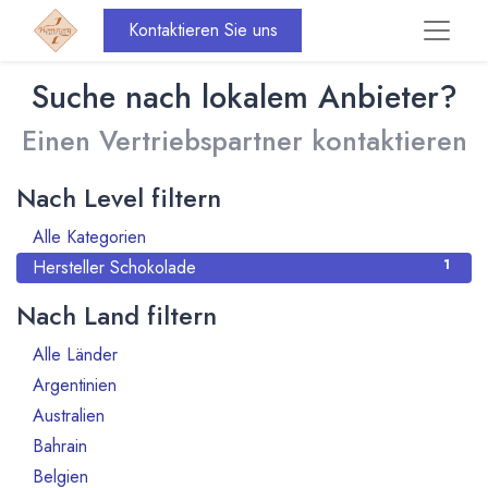
Kontaktieren Sie uns
Suche nach lokalem Anbieter?
Einen Vertriebspartner kontaktieren
Nach Level filtern
Alle Kategorien
1
Hersteller Schokolade
1
Nach Land filtern
Alle Länder
911
Argentinien
3
Australien
6
Bahrain
1
Belgien
55