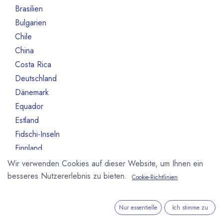
Brasilien
13
Bulgarien
1
Chile
1
China
1
Costa Rica
2
Deutschland
245
Dänemark
9
Equador
7
Estland
1
Fidschi-Inseln
1
Finnland
6
Frankreich
79
Wir verwenden Cookies auf dieser Website, um Ihnen ein
besseres Nutzererlebnis zu bieten.
Grenada
1
Cookie-Richtlinien
Griechenland
5
Haiti
1
Nur essentielle
Ich stimme zu
Indien
5