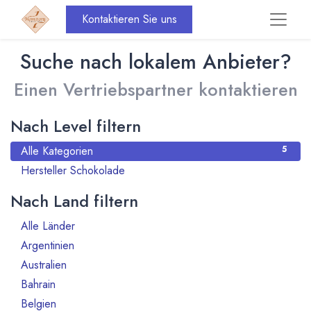
Kontaktieren Sie uns
Suche nach lokalem Anbieter?
Einen Vertriebspartner kontaktieren
Nach Level filtern
Alle Kategorien
5
Hersteller Schokolade
5
Nach Land filtern
Alle Länder
1386
Argentinien
3
Australien
10
Bahrain
1
Belgien
80