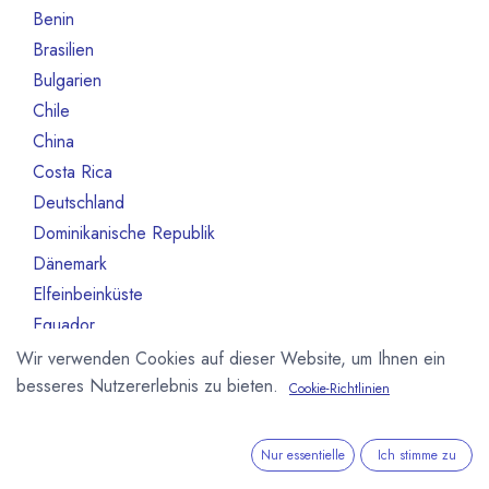
Benin
1
Brasilien
18
Bulgarien
1
Chile
1
China
2
Costa Rica
3
Deutschland
468
Dominikanische Republik
2
Dänemark
13
Elfeinbeinküste
4
Equador
12
Estland
1
Wir verwenden Cookies auf dieser Website, um Ihnen ein
besseres Nutzererlebnis zu bieten.
Fidschi-Inseln
1
Cookie-Richtlinien
Finnland
7
Frankreich
106
Nur essentielle
Ich stimme zu
Ghana
4